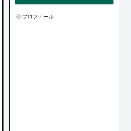
プロフィール