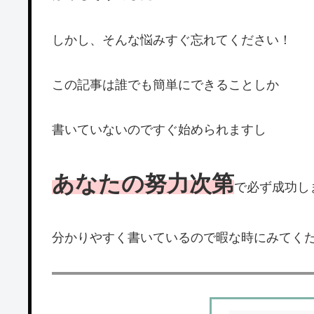
しかし、そんな悩みすぐ忘れてください！
この記事は誰でも簡単にできることしか
書いていないのですぐ始められますし
あなたの努力次第
で必ず成功し
分かりやすく書いているので暇な時にみてく