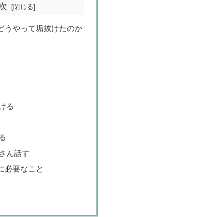
次
どうやって垢抜けたのか
ける
る
さん話す
に必要なこと