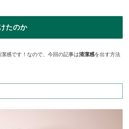
けたのか
清潔感です！なので、今回の記事は
清潔感
を出す方法