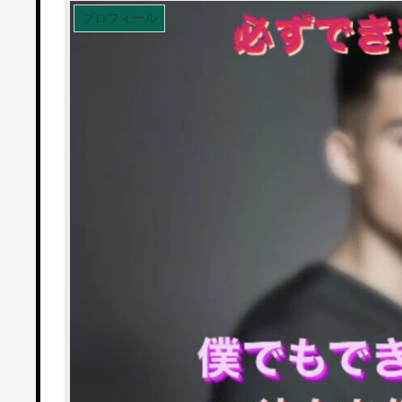
プロフィール